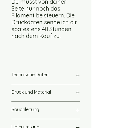
Du musst von deiner
Seite nur noch das
Filament beisteuern. Die
Druckdaten sende ich dir
spätestens 48 Stunden
nach dem Kauf zu.
Technische Daten
ca. 480mm hoch
Druck und Material
ca. 250mm breit
ca. 250mm tief
Zur Herstellung ist ein Drucker mit
Fertiger Lautsprecher:
Bauanleitung
einem Bauraum von 250mm x
Belastbarkeit: 60 Watt
250mm auf dem Druckbett
Nennimpedanz: 4 Ohm
zur Bauanleitung
erforderlich.
Frequenzbereich: 80Hz- 20.000Hz
Lieferumfang