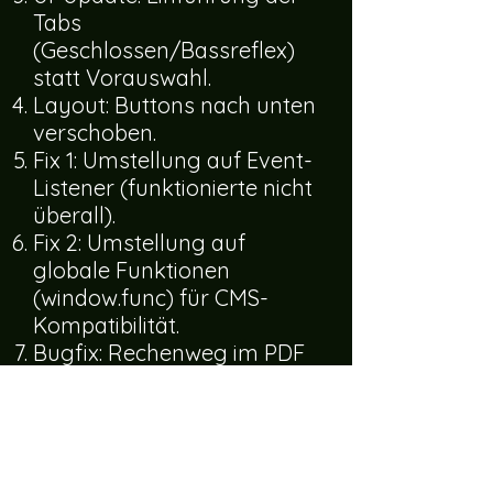
Tabs
(Geschlossen/Bassreflex)
statt Vorauswahl.
Layout: Buttons nach unten
verschoben.
Fix 1: Umstellung auf Event-
Listener (funktionierte nicht
überall).
Fix 2: Umstellung auf
globale Funktionen
(window.func) für CMS-
Kompatibilität.
Bugfix: Rechenweg im PDF
wurde nicht angezeigt.
Feature: Hinzufügen des
"Bauplan & Zuschnitt"-
Rechners.
Bugfix: Absturzfehler (null