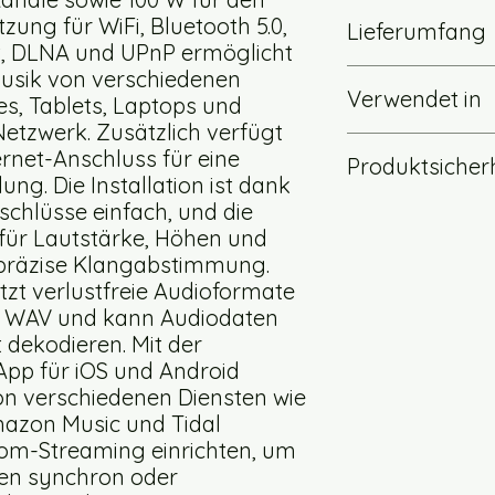
Der Up2Stream AMP u
L&R 30W@8Ω + Sub
zung für WiFi, Bluetooth 5.0,
Lieferumfang
Audioformate wie F
L&R 22W@4Ω + Sub 
ct, DLNA und UPnP ermöglicht
kann Audio mit bis z
L&R 15W@8Ω + Sub 
usik von verschiedenen
Up2Stream Plate 
integrierte TPA3116D
Verwendet in
Plate Amp
s, Tablets, Laptops und
kraftvollen und klar
siehe Abbildu
etzwerk. Zusätzlich verfügt
https://www.printy
rnet-Anschluss für eine
Produktsicher
https://www.printy
ng. Die Installation ist dank
chlüsse einfach, und die
 für Lautstärke, Höhen und
 präzise Klangabstimmung.
tzt verlustfreie Audioformate
d WAV und kann Audiodaten
t dekodieren. Mit der
pp für iOS und Android
n verschiedenen Diensten wie
mazon Music und Tidal
om-Streaming einrichten, um
en synchron oder