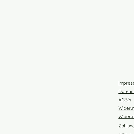
Impres
Datens
AGB´s
Wideru
Wideruf
Zahlun