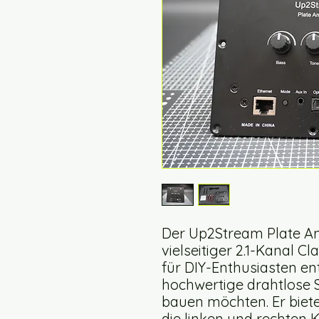
Der Up2Stream Plate Amp
vielseitiger 2.1-Kanal Cl
für DIY-Enthusiasten en
hochwertige drahtlose
bauen möchten. Er biete
die linken und rechten 