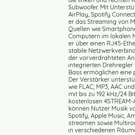
Subwoofer. Mit Unterstüt
AirPlay, Spotify Conne
er das Streaming von M
Quellen wie Smartphone
Computern im lokalen N
er über einen RJ45-Ethe
stabile Netzwerkverbindu
der vorverdrahteten Ans
integrierten Drehregler
Bass ermöglichen eine
Der Verstärker unterstü
wie FLAC, MP3, AAC un
mit bis zu 192 kHz/24 Bi
kostenlosen 4STREAM-A
können Nutzer Musik vo
Spotify, Apple Music, A
streamen sowie Multiro
in verschiedenen Räum