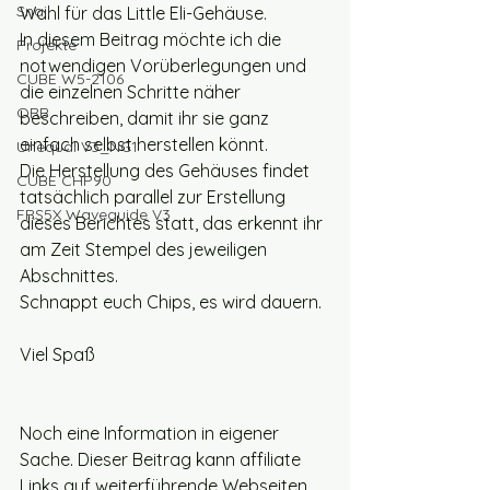
Snail
Wahl für das Little Eli-Gehäuse.
In diesem Beitrag möchte ich die 
Projekte
notwendigen Vorüberlegungen und 
CUBE W5-2106
die einzelnen Schritte näher 
ORB
beschreiben, damit ihr sie ganz 
einfach selbst herstellen könnt. 
Unequal V3_NG1
Die Herstellung des Gehäuses findet 
CUBE CHP90
tatsächlich parallel zur Erstellung 
FRS5X Waveguide V3
dieses Berichtes statt, das erkennt ihr 
am Zeit Stempel des jeweiligen 
Abschnittes.
Schnappt euch Chips, es wird dauern.
Viel Spaß
Noch eine Information in eigener 
Sache. Dieser Beitrag kann affiliate 
Links auf weiterführende Webseiten 