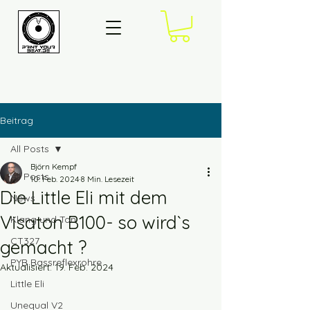
Beitrag
All Posts
Björn Kempf
All Posts
10. Feb. 2024
8 Min. Lesezeit
Die Little Eli mit dem
News
Visaton B100- so wird`s
Klang und Ton
CT327
gemacht ?
PYB Bassreflexrohre
Aktualisiert:
19. Feb. 2024
Little Eli
Unequal V2