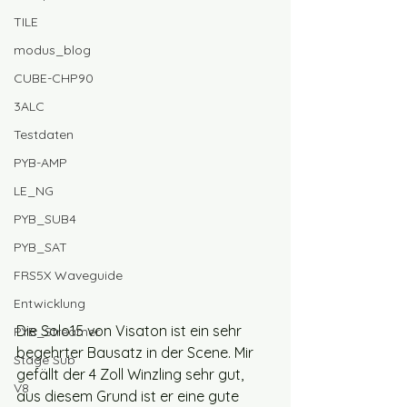
TILE
modus_blog
CUBE-CHP90
3ALC
Testdaten
PYB-AMP
LE_NG
PYB_SUB4
PYB_SAT
FRS5X Waveguide
Entwicklung
Die Solo15 von Visaton ist ein sehr 
PYB_Streamer
begehrter Bausatz in der Scene. Mir 
Stage Sub
gefällt der 4 Zoll Winzling sehr gut, 
V8
aus diesem Grund ist er eine gute 