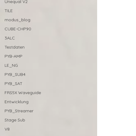
Unequal V2
TILE
modus_blog
CUBE-CHP90
3ALC
Testdaten
PYB-AMP
LE_NG
PYB_SUB4
PYB_SAT
FRS5X Waveguide
Entwicklung
PYB_Streamer
Stage Sub
V8