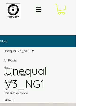
Blog
Unequal V3_NG1
All Posts
Unequal
News
Klang und Ton
V3_NG1
CT327
PYB
Bassreflexrohre
Little Eli