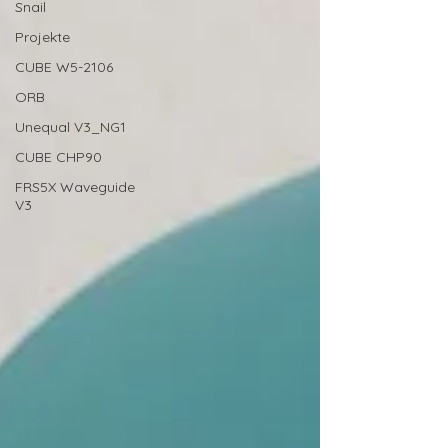
Snail
Projekte
CUBE W5-2106
ORB
Unequal V3_NG1
CUBE CHP90
FRS5X Waveguide
V3