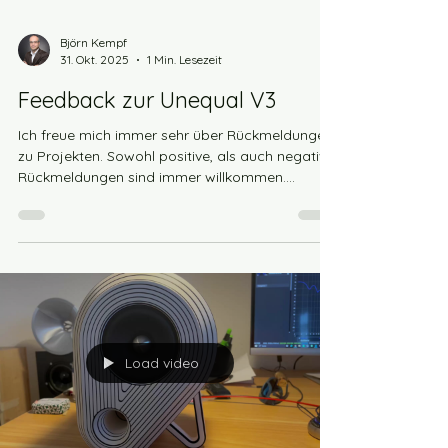
Björn Kempf
31. Okt. 2025
1 Min. Lesezeit
Feedback zur Unequal V3
Ich freue mich immer sehr über Rückmeldungen
zu Projekten. Sowohl positive, als auch negative
Rückmeldungen sind immer willkommen.
Ebenso freue ich mich über die Bilder eurer
Projekte. Bitte mehr davon! " Klingt wirklich sehr
gut und sieht auch toll aus. " schreibt Michelle
zur Unequal V3 in Kombination mit dem PYB
Streamer. Die Unequal kommt hier "mono" zum
Einsatz. Der PYB-Streamer wurde dazu auf den
Monobetrieb umgestellt und der DSP hat ein
dazu passendes Setup erhalten.
Load video