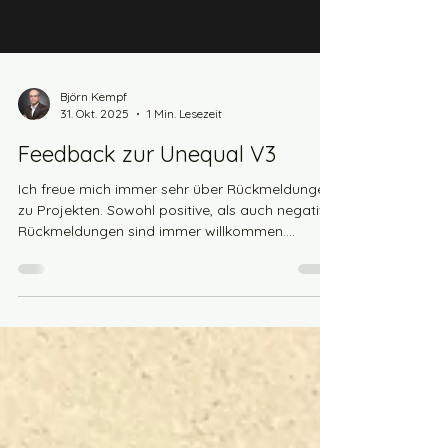
Björn Kempf
31. Okt. 2025
1 Min. Lesezeit
Feedback zur Unequal V3
Ich freue mich immer sehr über Rückmeldungen
zu Projekten. Sowohl positive, als auch negative
Rückmeldungen sind immer willkommen.
Ebenso freue ich mich über die Bilder eurer
Projekte. Bitte mehr davon! " Klingt wirklich sehr
gut und sieht auch toll aus. " schreibt Michelle
zur Unequal V3 in Kombination mit dem PYB
Streamer. Die Unequal kommt hier "mono" zum
Einsatz. Der PYB-Streamer wurde dazu auf den