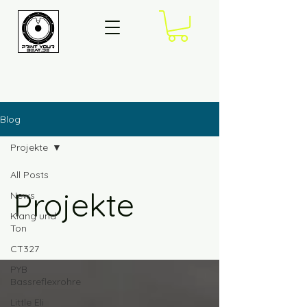
Blog
Projekte
All Posts
Projekte
News
Klang und
Ton
CT327
PYB
Bassreflexrohre
Little Eli