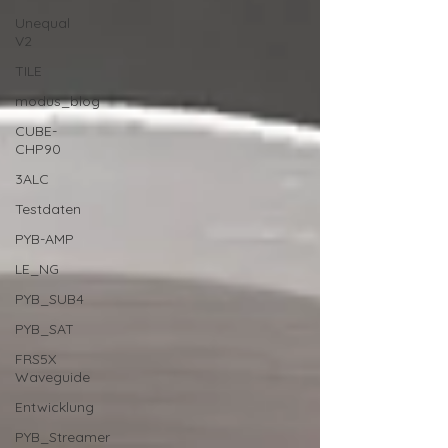
Unequal
V2
TILE
modus_blog
CUBE-
CHP90
3ALC
Testdaten
PYB-AMP
LE_NG
PYB_SUB4
PYB_SAT
FRS5X
Waveguide
Entwicklung
PYB_Streamer