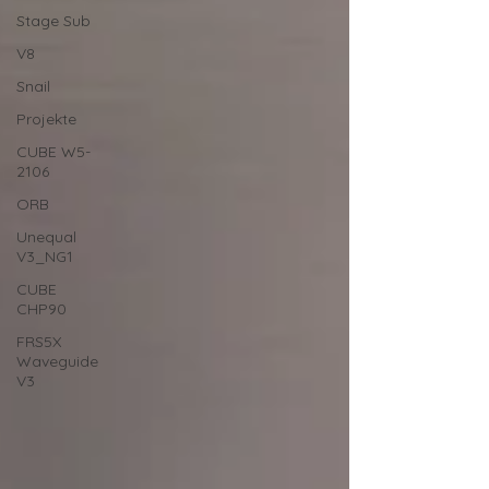
Stage Sub
V8
Snail
Projekte
CUBE W5-
2106
ORB
Unequal
V3_NG1
CUBE
CHP90
FRS5X
Waveguide
V3