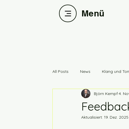
Menü
All Posts
News
Klang und To
Björn Kempf
4. No
CUBE-CHP90
3ALC
Tes
Feedbac
Aktualisiert:
19. Dez. 2025
Entwicklung
PYB_Streamer