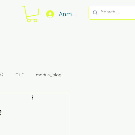
Anmelden
V2
TILE
modus_blog
FRS5X Waveguide
e
06
ORB