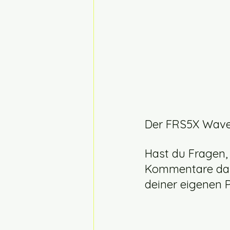
Unequal V3_NG1
CUBE CHP
Der FRS5X Wave
Hast du Fragen,
Kommentare damit
deiner eigenen P