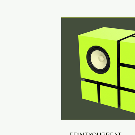
Unequal V3_NG1
CUBE CHP
PRINTYOURBEAT