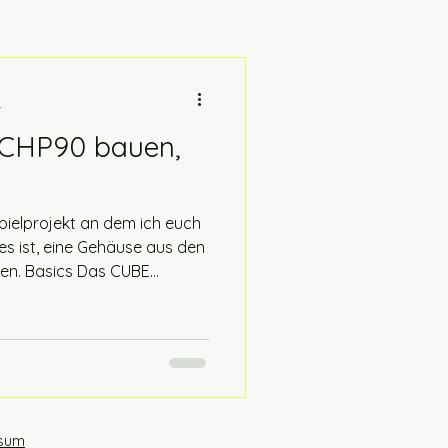
t
CHP90 bauen,
pielprojekt an dem ich euch
es ist, eine Gehäuse aus den
n. Basics Das CUBE
hren auf deinem eigenen
 Drucker sollte ein Druckbett
mm x 200mm haben. Die
t sich etwas nach der Länge
hres, dieses ist damit auch
rojekten. In diesem Beispiel
sum