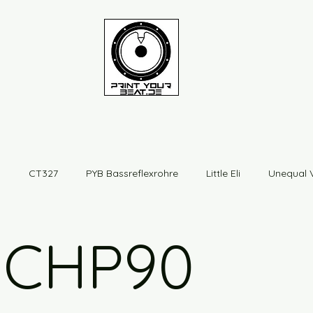
n
CT327
PYB Bassreflexrohre
Little Eli
Unequal 
tdaten
PYB-AMP
LE_NG
PYB_SUB4
PYB_SAT
 CHP90
Stage Sub
V8
Snail
Projekte
CUBE W5-21