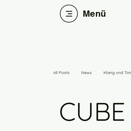
Menü
All Posts
News
Klang und To
CUBE-CHP90
3ALC
Tes
CUBE
Entwicklung
PYB_Streamer