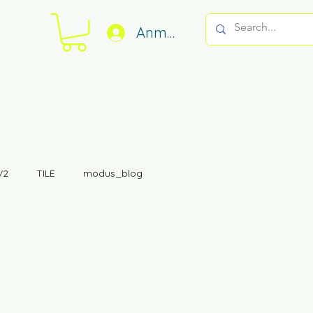
Anmelden
V2
TILE
modus_blog
FRS5X Waveguide
06
ORB