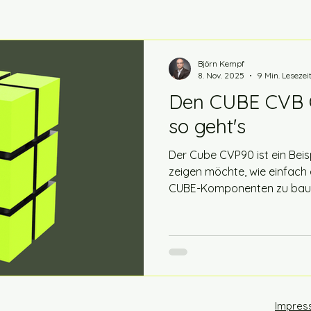
90
FRS5X Waveguide V3
Björn Kempf
8. Nov. 2025
9 Min. Lesezei
Den CUBE CVB 
so geht's
Der Cube CVP90 ist ein Beis
zeigen möchte, wie einfach 
CUBE-Komponenten zu baue
Gehäuse wird im FDM-Verfa
3D-Drucker hergestellt. Dein
mit den Abmessungen 200
Höhe des Bauraumes richte
des geeigneten Bassreflexro
das höchste Teil in deinen P
wird es c
Impres