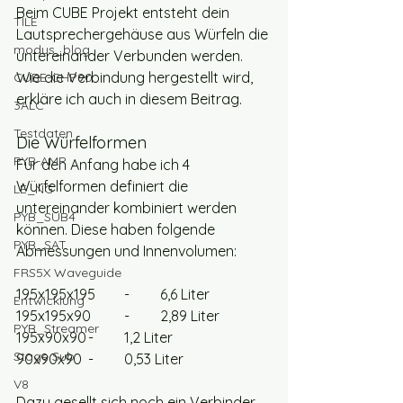
Beim CUBE Projekt entsteht dein 
TILE
Lautsprechergehäuse aus Würfeln die 
modus_blog
untereinander Verbunden werden. 
Wie die Verbindung hergestellt wird, 
CUBE-CHP90
erkläre ich auch in diesem Beitrag. 
3ALC
Testdaten
Die Würfelformen
PYB-AMP
Für den Anfang habe ich 4 
Würfelformen definiert die 
LE_NG
untereinander kombiniert werden 
PYB_SUB4
können. Diese haben folgende 
PYB_SAT
Abmessungen und Innenvolumen:
FRS5X Waveguide
195x195x195	-	6,6 Liter
Entwicklung
195x195x90	-	2,89 Liter
PYB_Streamer
195x90x90	-	1,2 Liter
Stage Sub
90x90x90	-	0,53 Liter
V8
Dazu gesellt sich noch ein Verbinder 