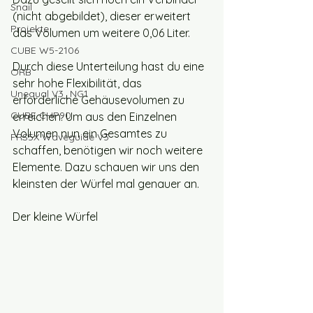
Snail
(nicht abgebildet), dieser erweitert 
Projekte
das Volumen um weitere 0,06 Liter. 
CUBE W5-2106
Durch diese Unterteilung hast du eine 
ORB
sehr hohe Flexibilität, das 
Unequal V3_NG1
erforderliche Gehäusevolumen zu 
CUBE CHP90
erreichen. Um aus den Einzelnen 
Volumen nun ein Gesamtes zu 
FRS5X Waveguide V3
schaffen, benötigen wir noch weitere 
Elemente. Dazu schauen wir uns den 
kleinsten der Würfel mal genauer an. 
Der kleine Würfel