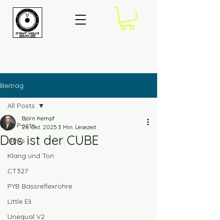
Beitrag
All Posts
Björn Kempf
All Posts
26. Okt. 2025
3 Min. Lesezeit
Das ist der CUBE
News
Klang und Ton
CT327
PYB Bassreflexrohre
Little Eli
Unequal V2