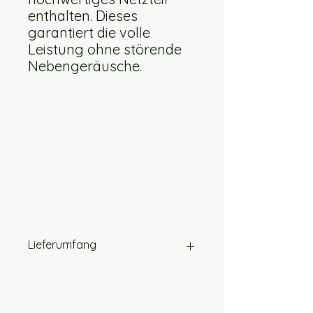
enthalten. Dieses
garantiert die volle
Leistung ohne störende
Nebengeräusche.
Lieferumfang
Arylic AMP up2stream Multiroom
Stereo Platine
Schraubenset zur Montage des PYB-