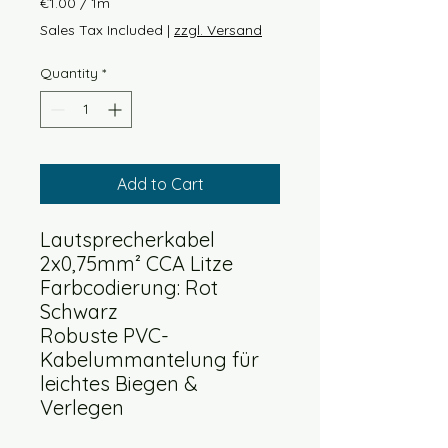
€1.00
/
1m
€1.00
Sales Tax Included
|
zzgl. Versand
per
1
Quantity
*
Meter
Add to Cart
Lautsprecherkabel
2x0,75mm² CCA Litze
Farbcodierung: Rot
Schwarz
Robuste PVC-
Kabelummantelung für
leichtes Biegen &
Verlegen