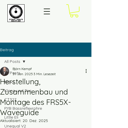
Beitrag
All Posts
Björn Kempf
All Posts
31. Jan. 2025
3 Min. Lesezeit
Herstellung,
News
Zusammenbau und
Klang und Ton
CT327
Montage des FRS5X-
PYB Bassreflexrohre
Waveguide
Little Eli
Aktualisiert:
20. Dez. 2025
Unequal V2