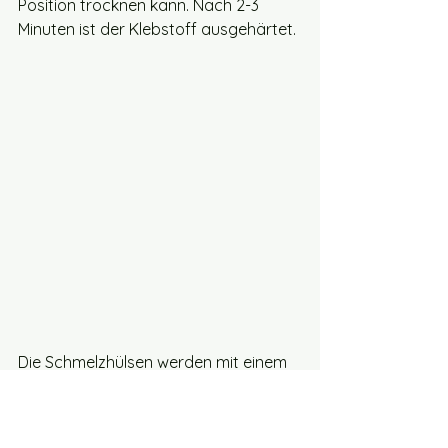
Position trocknen kann. Nach 2-3 
Minuten ist der Klebstoff ausgehärtet.
Die Schmelzhülsen werden mit einem 
Lötkolben in die rückseitigen 
Bohrungen eingeschmolzen. 
Gib nur wenig Druck auf die 