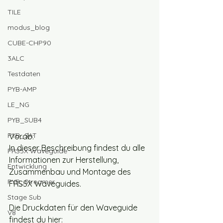
TILE
modus_blog
CUBE-CHP90
3ALC
Testdaten
PYB-AMP
LE_NG
PYB_SUB4
PYB_SAT
Vorab:
In dieser Beschreibung findest du alle 
FRS5X Waveguide
Informationen zur Herstellung, 
Entwicklung
Zusammenbau und Montage des 
PYB_Streamer
FRS5X Waveguides. 
Stage Sub
Die Druckdaten für den Waveguide 
V8
findest du hier: 