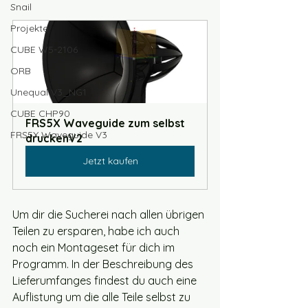
Snail
Projekte
CUBE W5-2106
ORB
Unequal V3_NG1
CUBE CHP90
FRS5X Waveguide zum selbst 
FRS5X Waveguide V3
druckenV2
Jetzt kaufen
Um dir die Sucherei nach allen übrigen 
Teilen zu ersparen, habe ich auch 
noch ein Montageset für dich im 
Programm. In der Beschreibung des 
Lieferumfanges findest du auch eine 
Auflistung um die alle Teile selbst zu 